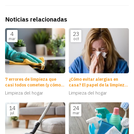
Noticias relacionadas
4
23
mar
oct
7 errores de limpieza que
¿Cómo evitar alergias en
casi todos cometen (y cómo
casa? El papel de la limpieza
solucionarlos)
profunda
Limpieza del hogar
Limpieza del hogar
14
24
jul
mar