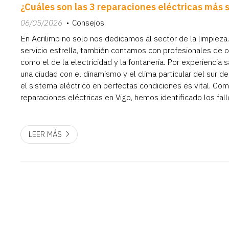
¿Cuáles son las 3 reparaciones eléctricas más 
06/05/2026
Consejos
En Acrilimp no solo nos dedicamos al sector de la limpieza.
servicio estrella, también contamos con profesionales de o
como el de la electricidad y la fontanería. Por experienci
una ciudad con el dinamismo y el clima particular del sur de
el sistema eléctrico en perfectas condiciones es vital. Co
reparaciones eléctricas en Vigo, hemos identificado los f
que afectan tanto a viviendas antiguas como a ...
LEER MÁS