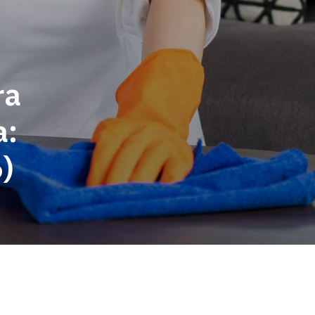
ra
a:
)