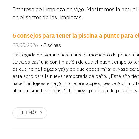
Empresa de Limpieza en Vigo. Mostramos la actuali
en el sector de las limpiezas.
5 consejos para tener la piscina a punto para e
20/05/2026
Piscinas
¡La llegada del verano nos marca el momento de poner a pu
tarea es casi una confirmación de que el buen tiempo lo t
es que no ha llegado ya) y de que debes mirar el vaso pa
está apto para la nueva temporada de baño. ¿Este año tie
hace? Si flojeas en algo, no te preocupes, desde Acrilimp 
ahora mismo las dudas. 1. Limpieza profunda de paredes y
llenarla Antes de que el sol apriete, es fundamental re...
LEER MÁS