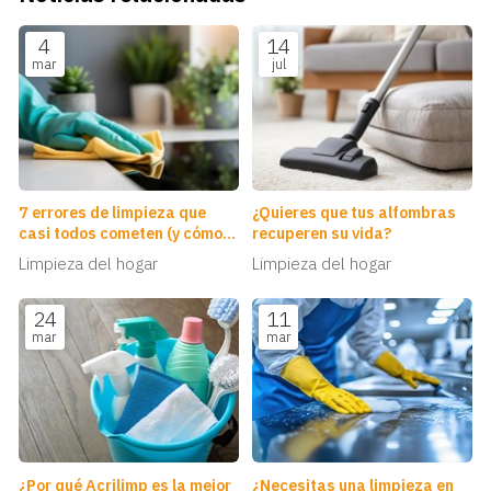
4
14
mar
jul
7 errores de limpieza que
¿Quieres que tus alfombras
casi todos cometen (y cómo
recuperen su vida?
solucionarlos)
Limpieza del hogar
Limpieza del hogar
24
11
mar
mar
¿Por qué Acrilimp es la mejor
¿Necesitas una limpieza en