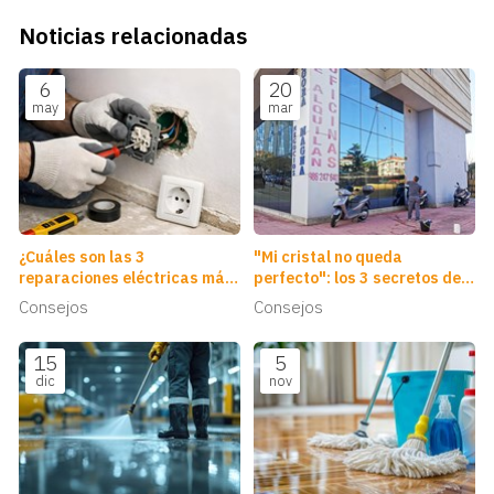
Noticias relacionadas
6
20
may
mar
¿Cuáles son las 3
"Mi cristal no queda
reparaciones eléctricas más
perfecto": los 3 secretos de
solicitadas?
una óptima limpieza de
Consejos
Consejos
cristales
15
5
dic
nov