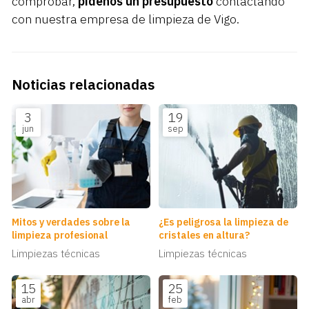
comprobar,
pídenos un presupuesto
contactando
con nuestra empresa de limpieza de Vigo.
Noticias relacionadas
3
19
jun
sep
Mitos y verdades sobre la
¿Es peligrosa la limpieza de
limpieza profesional
cristales en altura?
Limpiezas técnicas
Limpiezas técnicas
15
25
abr
feb